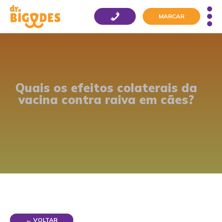
MARCAR
Quais os efeitos colaterais da
vacina contra raiva em cães?
← VOLTAR