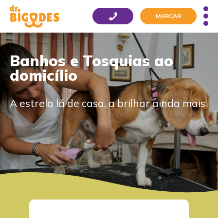
MARCAR
Banhos e Tosquias ao
domicílio
A estrela lá de casa, a brilhar ainda mais