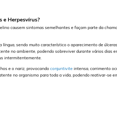
us e Herpesvírus?
s felino causem sintomas semelhantes e façam parte da chama
a língua, sendo muito característico o aparecimento de úlceras
istente no ambiente, podendo sobreviver durante vários dias 
rus intermitentemente.
olhos e o nariz, provocando
conjuntivite
intensa, corrimento ocu
atente no organismo para toda a vida, podendo reativar-se em