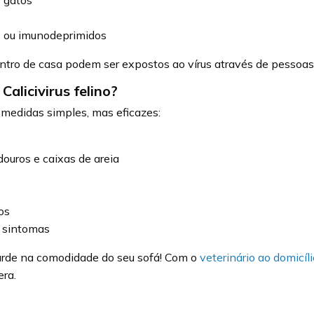
s gatos
s ou imunodeprimidos
ro de casa podem ser expostos ao vírus através de pessoas,
alicivirus felino?
 medidas simples, mas eficazes:
ouros e caixas de areia
os
s sintomas
uarde na comodidade do seu sofá! Com o
veterinário ao domicíli
era.