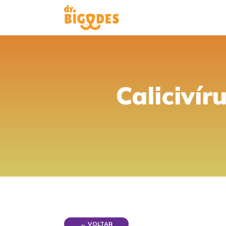
Calicivír
← VOLTAR