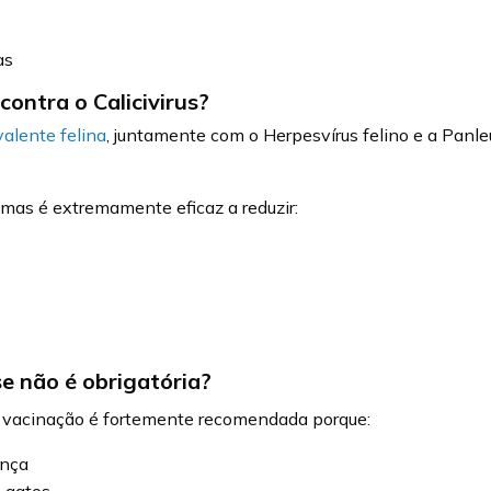
as
contra o Calicivirus?
valente felina
, juntamente com o Herpesvírus felino e a Panle
mas é extremamente eficaz a reduzir:
e não é obrigatória?
 a vacinação é fortemente recomendada porque:
ença