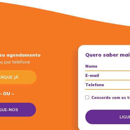
Quero saber mai
seu agendamento
u por telefone
RQUE JÁ
– OU –
Concordo com os t
IGUE-NOS