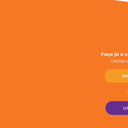
Faça já o 
Online o
MA
L