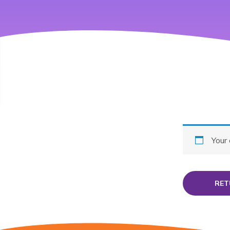
Your 
RET