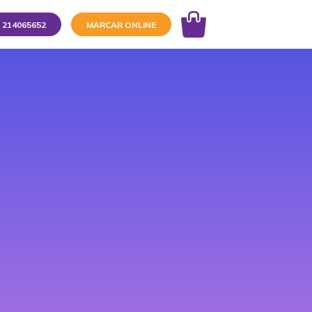
214065652
MARCAR ONLINE