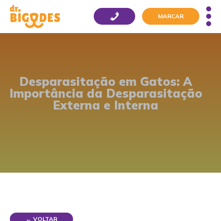
MARCAR
Desparasitação em Gatos: A
Importância da Desparasitação
Externa e Interna
← VOLTAR