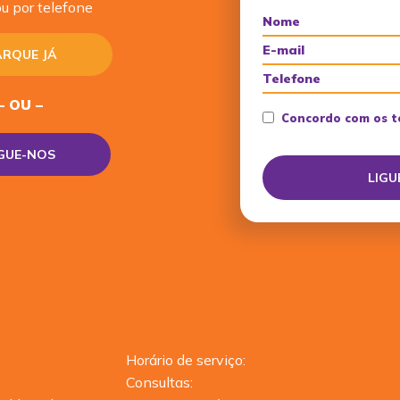
u por telefone
RQUE JÁ
– OU –
Concordo com os t
IGUE-NOS
Horário de serviço:
Consultas: