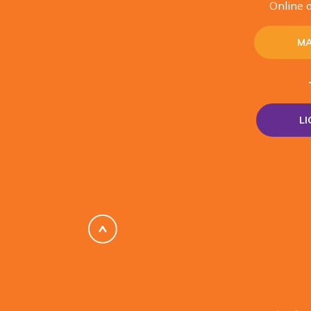
Online o
MA
L