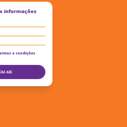
s informações
ermos e condições