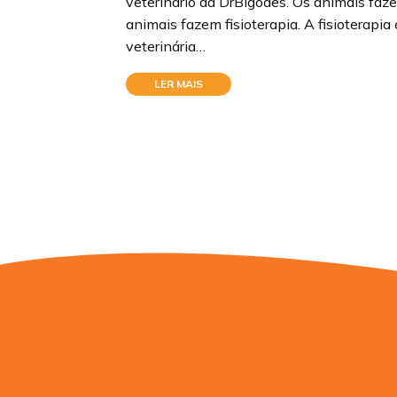
veterinário da DrBigodes. Os animais faze
animais fazem fisioterapia. A fisioterapi
veterinária…
LER MAIS