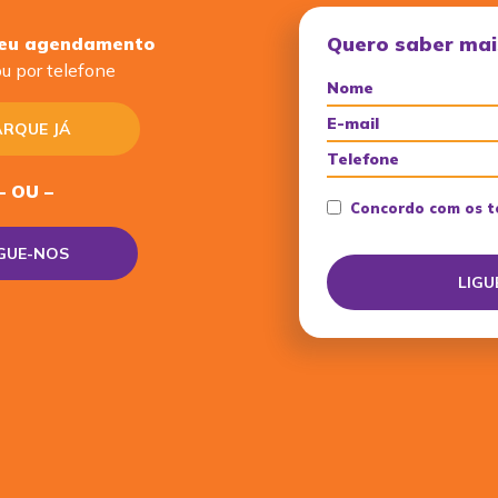
Quero saber mai
seu agendamento
u por telefone
RQUE JÁ
– OU –
Concordo com os t
IGUE-NOS