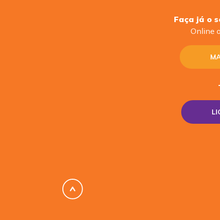
Faça já o 
Online o
MA
L