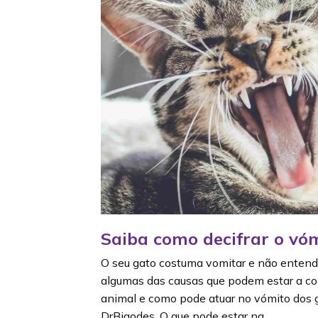
Saiba como decifrar o vó
O seu gato costuma vomitar e não enten
algumas das causas que podem estar a c
animal e como pode atuar no vómito dos g
DrBigodes. O que pode estar na…