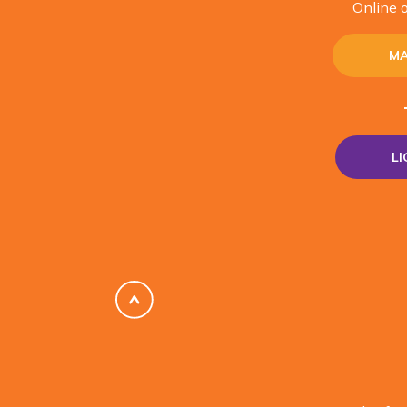
Online o
MA
L