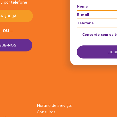
u por telefone
RQUE JÁ
– OU –
Concordo com os t
IGUE-NOS
Horário de serviço:
Consultas: