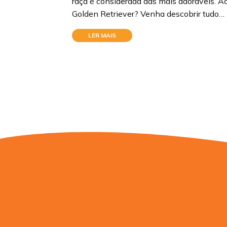
raça é considerada das mais adoráveis. A
Golden Retriever? Venha descobrir tudo…
LER MAIS