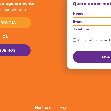
Quero saber mai
seu agendamento
u por telefone
RQUE JÁ
– OU –
Concordo com os t
IGUE-NOS
Horário de serviço: