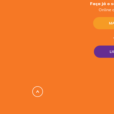
Faça já o 
Online o
MA
L