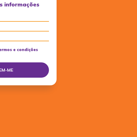
s informações
ermos e condições