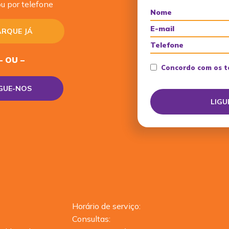
u por telefone
RQUE JÁ
– OU –
Concordo com os t
IGUE-NOS
Horário de serviço:
Consultas: