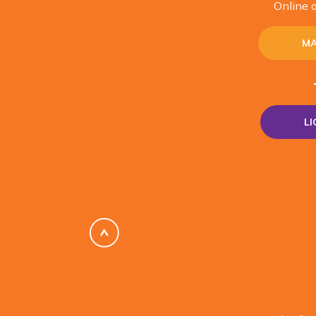
Online o
MA
L