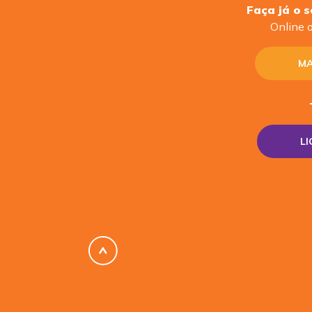
Faça já o 
Online o
MA
L