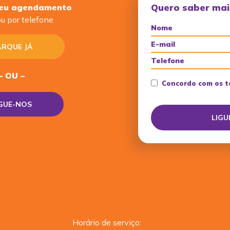
Quero saber mai
seu agendamento
u por telefone
RQUE JÁ
– OU –
Concordo com os t
IGUE-NOS
Horário de serviço: