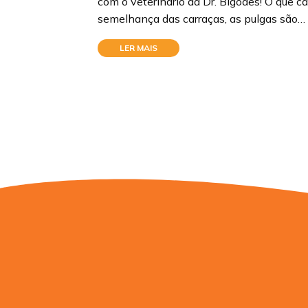
com o veterinário da Dr. Bigodes! O que ca
semelhança das carraças, as pulgas são…
LER MAIS