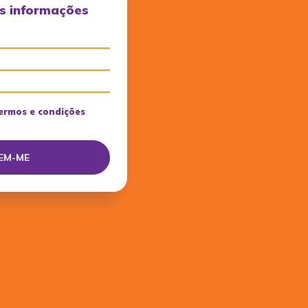
s informações
ermos e condições