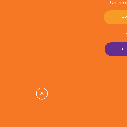
Online o
MA
L