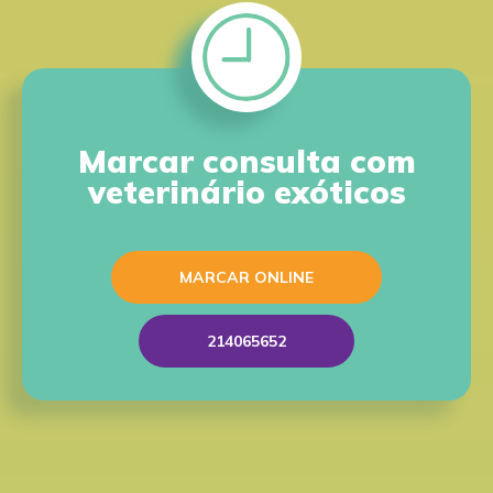
Marcar consulta com
veterinário exóticos
MARCAR ONLINE
214065652