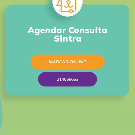
Agendar Consulta
Sintra
MARCAR ONLINE
214065652