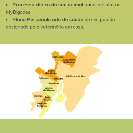
Processo clínico do seu animal
para consulta no
MyBigodes
Plano Personalizado de saúde
do seu patudo
designado pelo veterinário em casa.