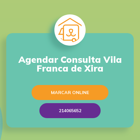
Agendar Consulta Vila
Franca de Xira
MARCAR ONLINE
214065652