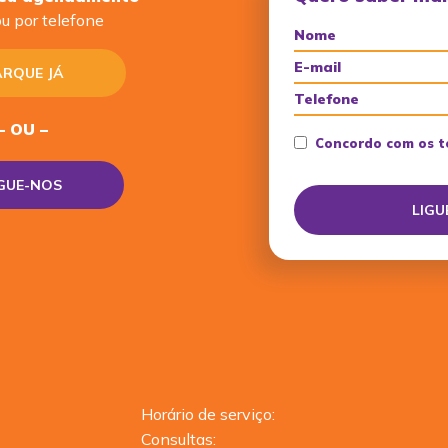
u por telefone
RQUE JÁ
– OU –
Concordo com os t
IGUE-NOS
Horário de serviço:
Consultas: