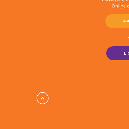
Online o
MA
L