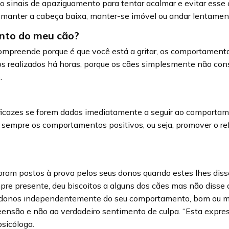
sinais de apaziguamento para tentar acalmar e evitar esse co
ás, manter a cabeça baixa, manter-se imóvel ou andar lentament
nto do meu cão?
compreende porque é que você está a gritar, os comportamen
s realizados há horas, porque os cães simplesmente não con
.
eficazes se forem dados imediatamente a seguir ao comporta
sempre os comportamentos positivos, ou seja, promover o refo
foram postos à prova pelos seus donos quando estes lhes dis
pre presente, deu biscoitos a alguns dos cães mas não disse 
 donos independentemente do seu comportamento, bom ou mau
reensão e não ao verdadeiro sentimento de culpa. “Esta expre
psicóloga.