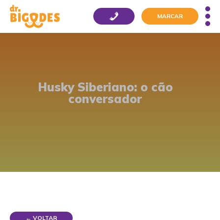
MARCAR
Husky Siberiano: o cão
conversador
← VOLTAR