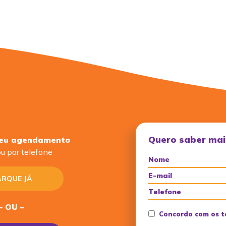
Quero saber mai
seu agendamento
u por telefone
RQUE JÁ
– OU –
Concordo com os t