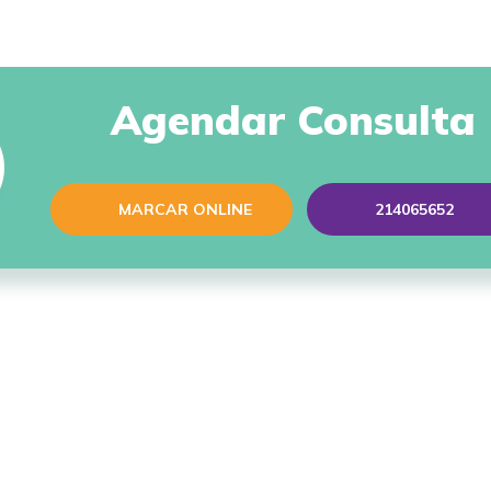
Agendar Consulta
MARCAR ONLINE
214065652