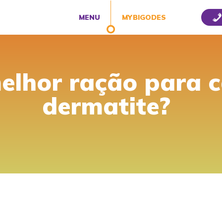
MENU
MYBIGODES
elhor ração para 
dermatite?