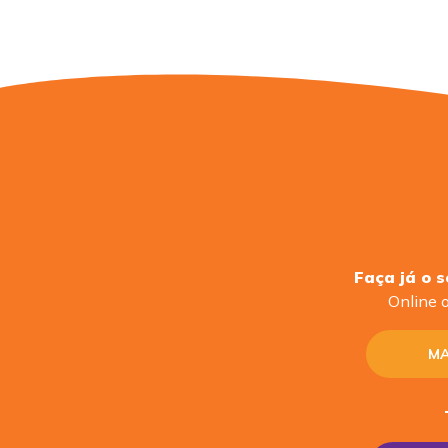
Faça já o 
Online o
MA