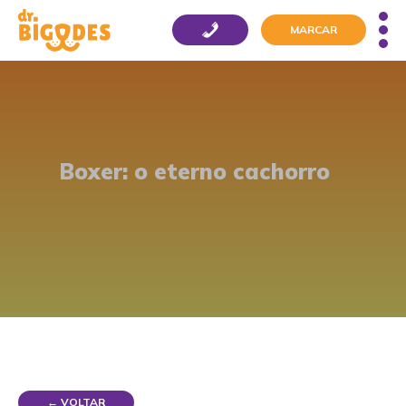
MARCAR
Boxer: o eterno cachorro
← VOLTAR