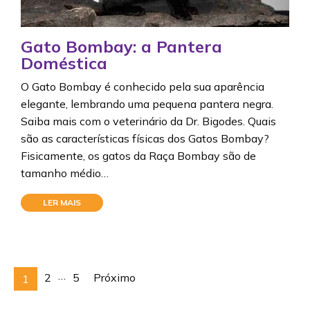
Gato Bombay: a Pantera
Doméstica
O Gato Bombay é conhecido pela sua aparência
elegante, lembrando uma pequena pantera negra.
Saiba mais com o veterinário da Dr. Bigodes. Quais
são as características físicas dos Gatos Bombay?
Fisicamente, os gatos da Raça Bombay são de
tamanho médio…
LER MAIS
Posts
…
2
5
Próximo
1
pagination