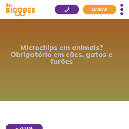
MARCAR
Microchips em animais?
Obrigatório em cães, gatos e
furões
← VOLTAR