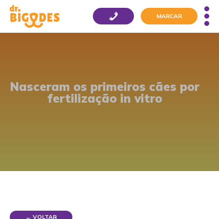
MARCAR
Nasceram os primeiros cães por
fertilização in vitro
← VOLTAR