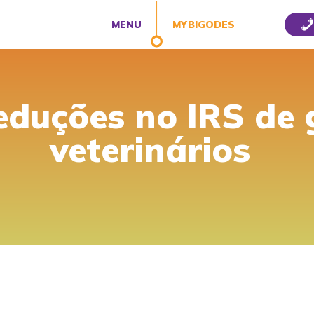
MENU
MYBIGODES
eduções no IRS de
veterinários