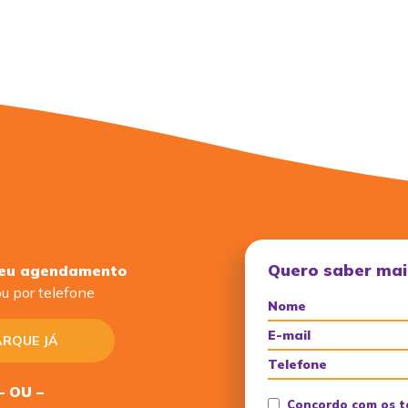
Quero saber mai
seu agendamento
u por telefone
RQUE JÁ
– OU –
Concordo com os t