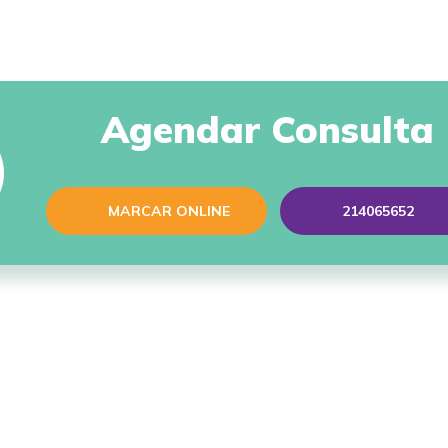
Agendar Consulta
MARCAR ONLINE
214065652