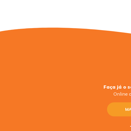
Faça já o 
Online o
MA