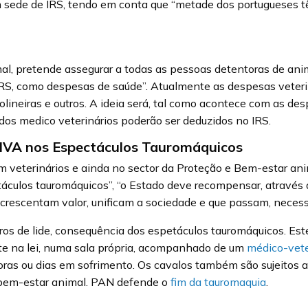
m sede de IRS, tendo em conta que “metade dos portugueses 
l, pretende assegurar a todas as pessoas detentoras de anima
RS, como despesas de saúde”. Atualmente as despesas veteri
ineiras e outros. A ideia será, tal como acontece com as desp
dos medico veterinários poderão ser deduzidos no IRS.
 IVA nos Espectáculos Tauromáquicos
 veterinários e ainda no sector da Proteção e Bem-estar ani
táculos tauromáquicos”, “o Estado deve recompensar, através 
acrescentam valor, unificam a sociedade e que passam, necess
ros de lide, consequência dos espetáculos tauromáquicos. Est
te na lei, numa sala própria, acompanhado de um
médico-vete
ras ou dias em sofrimento. Os cavalos também são sujeitos a
 bem-estar animal. PAN defende o
fim da tauromaquia
.