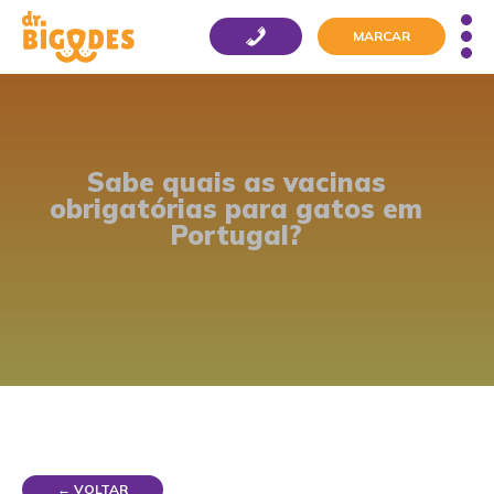
MARCAR
Sabe quais as vacinas
obrigatórias para gatos em
Portugal?
← VOLTAR