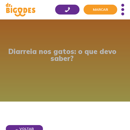
MARCAR
Diarreia nos gatos: o que devo
saber?
← VOLTAR