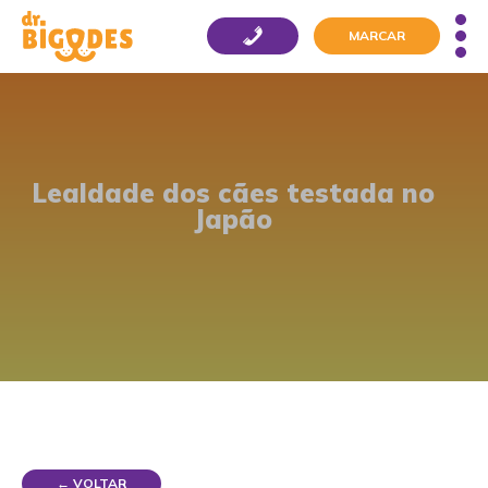
MARCAR
Lealdade dos cães testada no
Japão
← VOLTAR