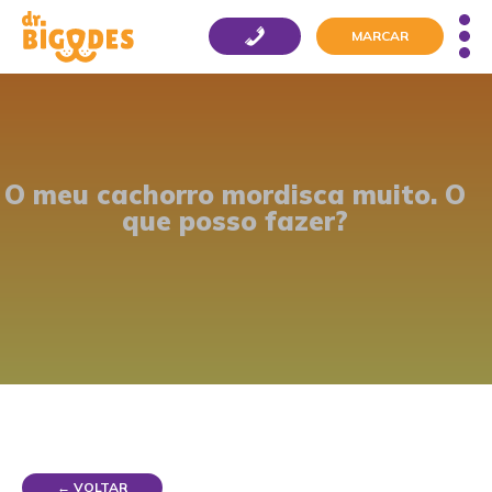
MARCAR
O meu cachorro mordisca muito. O
que posso fazer?
← VOLTAR