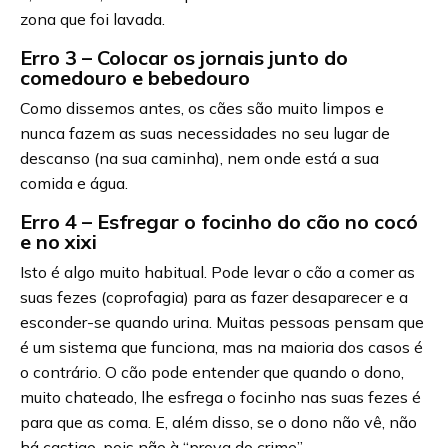
zona que foi lavada.
Erro 3 – Colocar os jornais junto do
comedouro e bebedouro
Como dissemos antes, os cães são muito limpos e
nunca fazem as suas necessidades no seu lugar de
descanso (na sua caminha), nem onde está a sua
comida e água.
Erro 4 – Esfregar o focinho do cão no cocó
e no xixi
Isto é algo muito habitual. Pode levar o cão a comer as
suas fezes (coprofagia) para as fazer desaparecer e a
esconder-se quando urina. Muitas pessoas pensam que
é um sistema que funciona, mas na maioria dos casos é
o contrário. O cão pode entender que quando o dono,
muito chateado, lhe esfrega o focinho nas suas fezes é
para que as coma. E, além disso, se o dono não vê, não
há castigo, pois não à “prova do crime”.